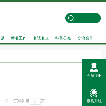
奖励
标准工作
名院名企
科普公益
交流合作
会员注册
后一页
1页/0条
至
页
报奖系统